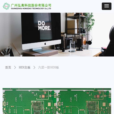
首页
ꄲ
HDI主板
ꄲ
六层一阶HDI板