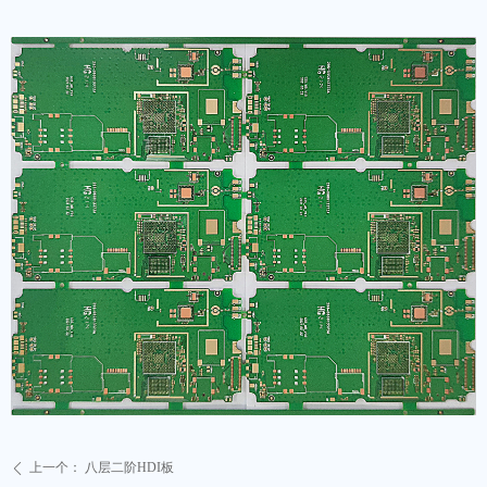
上一个：
八层二阶HDI板
ꄴ