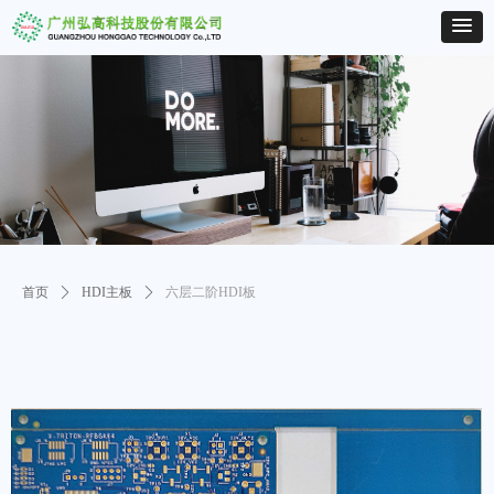
首页
ꄲ
HDI主板
ꄲ
六层二阶HDI板