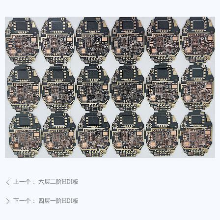
上一个：
六层二阶HDI板
ꄴ
下一个：
四层一阶HDI板
ꄲ