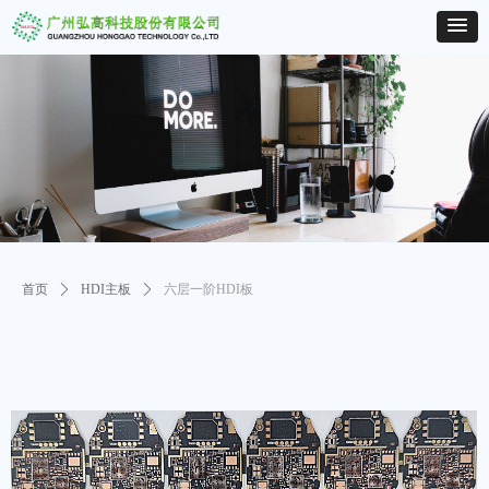
首页
ꄲ
HDI主板
ꄲ
六层一阶HDI板